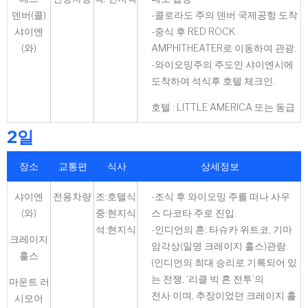
덴버(콜)
-콜로라도 주의 덴버 국제공항 도착
샤이엔
-중식 후 RED ROCK
(와)
AMPHITHEATER로 이동하여 관광.
-와이오밍주의 주도인 샤이엔시에
도착하여 석식후 호텔 체크인.
호텔 : LITTLE AMERICA 또는 동급
2일
장소
교통편
식사
상세정보
샤이엔
전용차량
조:호텔식
-조식 후 와이오밍 주를 떠나 사우
(와)
중:현지식
스 다코타 주로 진입.
석:현지식
-인디언의 혼: 타슈카 위트코, 기마
크레이지
암각상(일명 크레이지 홀스)관람.
홀스
(인디언의 최대 승리로 기록되어 있
는 전쟁, ‘리클 빅 혼 전투’의
마운트 러
전사 이며, 추장이었던 크레이지 홀
시모어