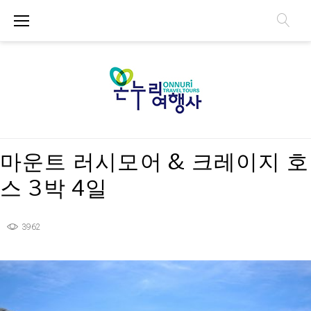
S
k
i
p
t
o
c
o
n
마운트 러시모어 & 크레이지 호
t
e
스 3박 4일
n
t
3962