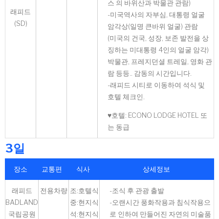
스 의 바위산과 박물관 관람)
래피드
-미국역사의 자부심, 대통령 얼굴
(SD)
암각상(일명 큰바위 얼굴) 관람
(미국의 건국, 성장, 보존 발전을 상
징하는 미대통령 4인의 얼굴 암각)
박물관, 프레지던셜 트레일, 영화 관
람 등등.. 감동의 시간입니다.
-래피드 시티로 이동하여 석식 및
호텔 체크인.
♥호텔: ECONO LODGE HOTEL 또
는 동급
3일
장소
교통편
식사
상세정보
래피드
전용차량
조:호텔식
-조식 후 관광 출발
BADLAND
중:현지식
-오랜시간 풍화작용과 침식작용으
국립공원
석:현지식
로 인하여 만들어진 자연의 미술품