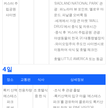
커스터 주
‘BADLAND NATIONAL PARK’ 관
립공원
광 : 파노라마 뷰 포인트, 옐로우 마
샤이엔
운드, 피낱클 오버룩 등
-세계에서 가장 큰 마켓 ‘WALL
DRUG’에서 중식 및 자유시간
-중식 후 ‘커스터 주립공원’ 관광 :
야생동물의 천국,구) 대통령별장지
-와이오밍주의 주도인 샤이엔시로
이동하여 석식 및 호텔 체크인.
호텔:LITTLE AMERICA 또는 동급
4일
장소
교통편
식사
상세정보
록키 산맥
전용차량
조:호텔식
-조식 후 관광 출발
에스테스
중:한 식
-록키산맥의 입구 마을 ‘에스테스
파크
파크’를 경유하여 콜로라도 록키산
덴 버
맥의 정점 ‘ALPINE VISITOR