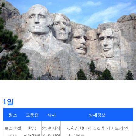
1일
장소
교통편
식사
상세정보
로스엔젤
항공
중: 현지식
-LA 공항에서 집결후 가이드의 안
레스
전용차량
석: 현지식
내로 탑승