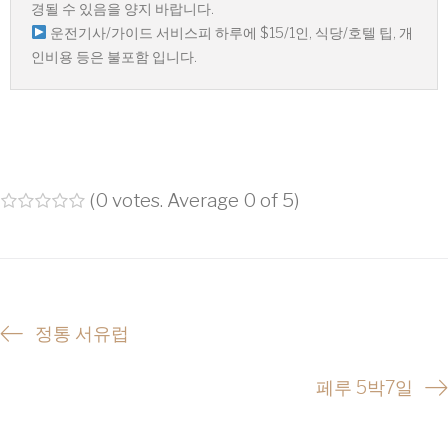
경될 수 있음을 양지 바랍니다.
운전기사/가이드 서비스피 하루에 $15/1인, 식당/호텔 팁, 개
인비용 등은 불포함 입니다.
(
0 votes
. Average
0
of 5)
1
2
3
4
5
P
정통 서유럽
o
페루 5박7일
s
t