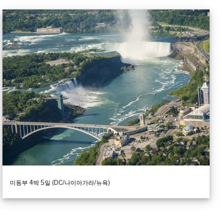
미동부 4박 5일 (DC/나이아가라/뉴욕)