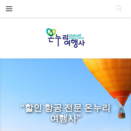
S
k
i
p
t
o
c
o
n
H
t
e
o
n
t
m
“할인 항공 전문 온누리
e
여행사”