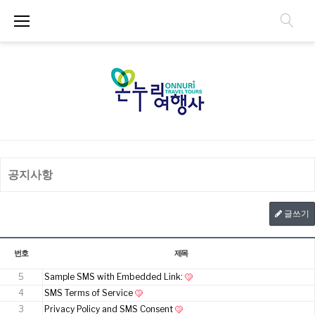
공지사항
글쓰기
번호
제목
5
Sample SMS with Embedded Link:
4
SMS Terms of Service
3
Privacy Policy and SMS Consent