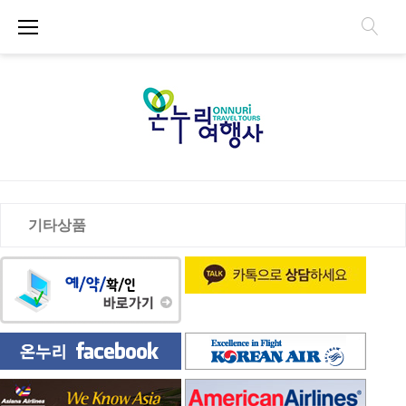
S
k
i
p
t
o
c
o
n
기
t
기타상품
e
n
타
t
상
품