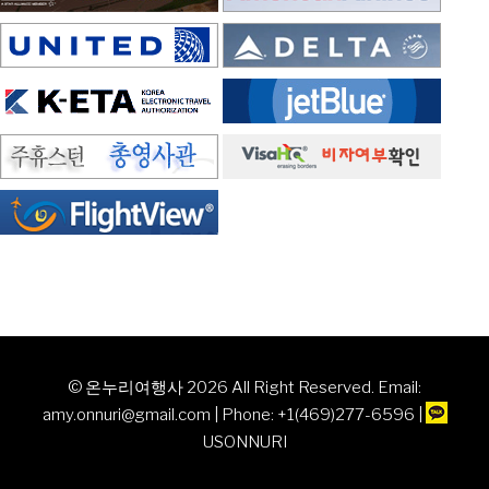
© 온누리여행사 2026 All Right Reserved. Email:
amy.onnuri@gmail.com | Phone: +1(469)277-6596 |
USONNURI