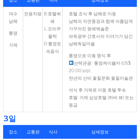
여수
전용차량
B:호텔뷔
호텔 조식 후 남해로 이동
남해
페
남해의 자연풍경과 함께 아름답게
L:오리주
가꾸어진 원예예술촌
통영
물럭
파독광부 간호사의 이야기가 담긴
D:통영토
남해독일마을
거제
속음식
통영으로 이동 중식 후
선택관광 : 통영케이블카 (US$
20.00 p/p)
천년의 신비 옻칠문화 옻칠미술관
석식 후 거제로 이동 호텔 투숙
호텔: 거제 삼성호텔 (하버 뷰) 또는
동급
3일
장소
교통편
식사
상세정보