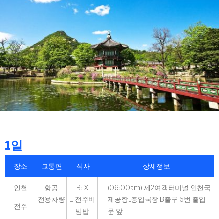
1일
장소
교통편
식사
상세정보
인천
항공
B: X
(06:00am) 제2여객터미널 인천국
전용차량
L:전주비
제공항1층입국장 B출구 6번 출입
전주
빔밥
문 앞