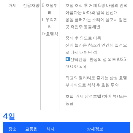
거제
전용차량
B:호텔뷔
호텔 조식 후 거제 8경 바람의 언덕
페
아름다운 바다와 암석 신선대
L:우럭지
몽돌 굴러가는 소리에 살포시 잠든
리
곳 흑진주 몽돌해변
D:호텔식
중식 후 외도로 이동
신의 놀라운 창조와 인간의 열정으
로 다시 태어난 섬
선택관광 : 환상의 섬 외도 (US$
40.00 p/p)
최고의 퀄리티로 즐기는 삼성 호텔
부페식으로 석식 후 호텔 투숙
호텔: 거제 삼성호텔 (하버 뷰) 또는
동급
4일
장소
교통편
식사
상세정보