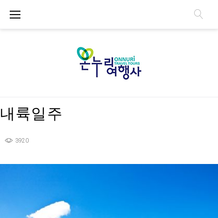
S
k
i
p
t
o
c
o
n
내륙일주
t
e
n
3920
t