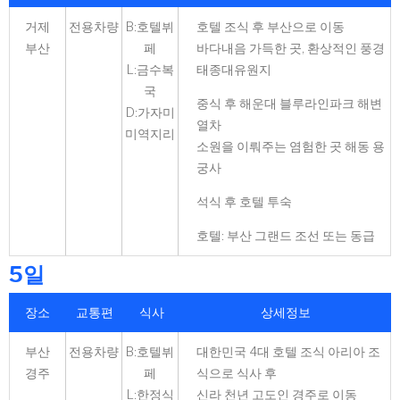
거제
전용차량
B:호텔뷔
호텔 조식 후 부산으로 이동
부산
페
바다내음 가득한 곳, 환상적인 풍경
L:금수복
태종대유원지
국
중식 후 해운대 블루라인파크 해변
D:가자미
열차
미역지리
소원을 이뤄주는 염험한 곳 해동 용
궁사
석식 후 호텔 투숙
호텔: 부산 그랜드 조선 또는 동급
5일
장소
교통편
식사
상세정보
부산
전용차량
B:호텔뷔
대한민국 4대 호텔 조식 아리아 조
경주
페
식으로 식사 후
L:한정식
신라 천년 고도인 경주로 이동