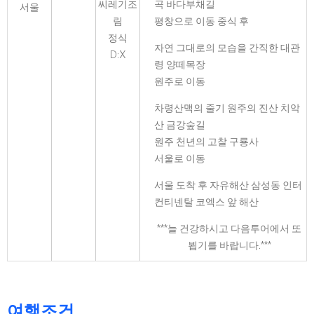
씨레기조
곡 바다부채길
서울
림
평창으로 이동 중식 후
정식
자연 그대로의 모습을 간직한 대관
D:X
령 양떼목장
원주로 이동
차령산맥의 줄기 원주의 진산 치악
산 금강숲길
원주 천년의 고찰 구룡사
서울로 이동
서울 도착 후 자유해산 삼성동 인터
컨티넨탈 코엑스 앞 해산
***늘 건강하시고 다음투어에서 또
뵙기를 바랍니다.***
여행조건