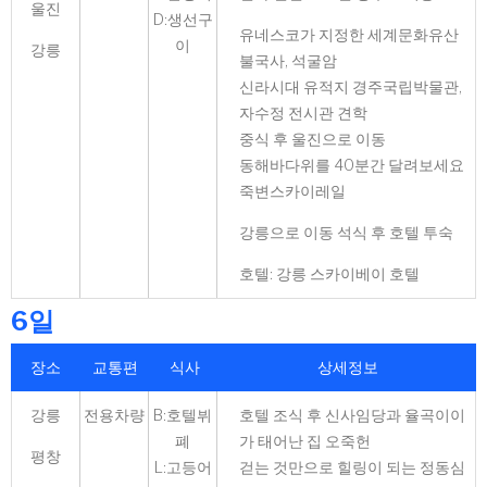
울진
D:생선구
유네스코가 지정한 세계문화유산
이
강릉
불국사, 석굴암
신라시대 유적지 경주국립박물관,
자수정 전시관 견학
중식 후 울진으로 이동
동해바다위를 40분간 달려보세요
죽변스카이레일
강릉으로 이동 석식 후 호텔 투숙
호텔: 강릉 스카이베이 호텔
6일
장소
교통편
식사
상세정보
강릉
전용차량
B:호텔뷔
호텔 조식 후 신사임당과 율곡이이
폐
가 태어난 집 오죽헌
평창
L:고등어
걷는 것만으로 힐링이 되는 정동심