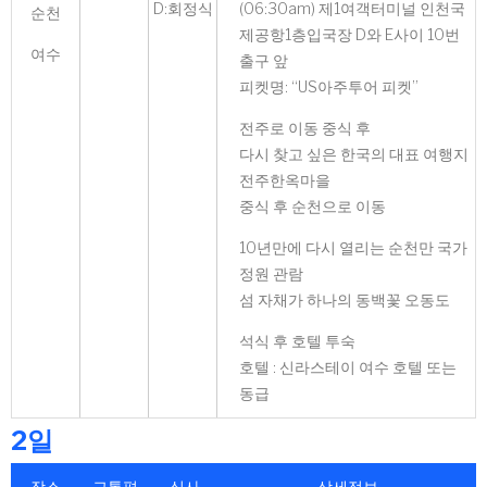
D:회정식
(06:30am) 제1여객터미널 인천국
순천
제공항1층입국장 D와 E사이 10번
여수
출구 앞
피켓명: “US아주투어 피켓”
전주로 이동 중식 후
다시 찾고 싶은 한국의 대표 여행지
전주한옥마을
중식 후 순천으로 이동
10년만에 다시 열리는 순천만 국가
정원 관람
섬 자채가 하나의 동백꽃 오동도
석식 후 호텔 투숙
호텔 : 신라스테이 여수 호텔 또는
동급
2일
장소
교통편
식사
상세정보