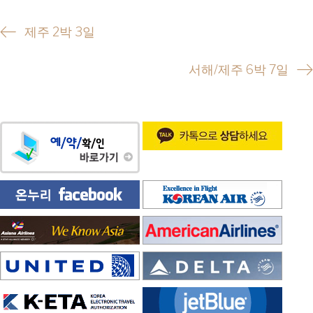
P
제주 2박 3일
o
서해/제주 6박 7일
s
t
n
a
v
i
g
a
t
i