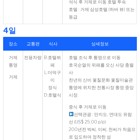
석식 후 거제로 이동 호텔 투숙
호텔 : 거제 삼성호텔 (하버 뷰) 또는
동급
4일
장소
교통편
식사
상세정보
거제
전용차량
B:호텔뷔
호텔 조식 후 통영으로 이동
통영
페
호국순열의 위패를 모신 사당 충렬
L:더덕구
사
거제
이
천년의 신비 옻칠문화 옻칠미술관
정식
통영에 위치한 전통시장 통영 중앙
D:호텔식
시장.
중식 후 거제로 이동
선택관광 : 만지도, 연대도 유람
선 (US$ 25.00 p/p)
200년전 박씨, 이씨, 천씨가 처음으
로 입도하여 정착한 섬