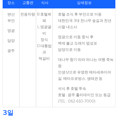
장소
교통편
식사
상세정보
변산
전용차량
B:호텔뷔
호텔 조식 후 부안으로 이동
부안
페
대한민국 3대 전나무 숲길과 천년
L:영광굴
사찰 내소사
영광
비
영광으로 이동 중식 후
정식
담양
백제 불교 도래지 법성포
D:대통밥
담양으로 이동
광주
과
떡갈비
대나무 향기 따라 떠나는 여행 죽녹
원
인생샷으로 유명한 메타세콰이어
길, 메타프로방스, 생태관 등
석식 후 호텔 투숙
호텔 : 광주 홀리데이인 또는 동급
(TEL : 062-610-7000)
3일