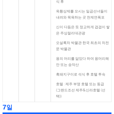
식 후
옥황상제를 모시는 일곱선녀들이
내려와 목욕하는 곳 천제연폭포
신이 다듬은 듯 정교하게 겹겹이 쌓
은 주상절리대관광
오설록차 박물관 한국 최초의 차전
문 박물관
용의 머리를 닮았다 하여 용머리해
안 또는 송악산
흑돼지구이로 석식 후 호텔 투숙
호텔 : 제주 부영 호텔 또는 동급
(그랜드조선 제주&신라호텔 (선
택))
7일