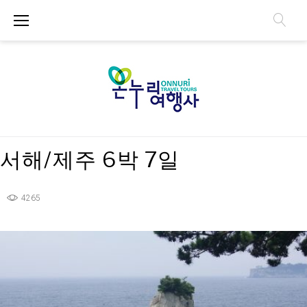
S
k
i
p
t
o
c
o
n
서해/제주 6박 7일
t
e
n
4265
t