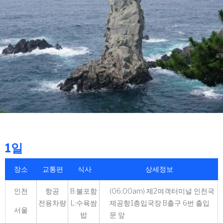
1일
장소
교통편
식사
상세정보
인천
항공
B:불포함
(06:00am) 제2여객터미널 인천국
전용차량
L:수육쌈
제공항1층입국장 B출구 6번 출입
서울
밥
문 앞