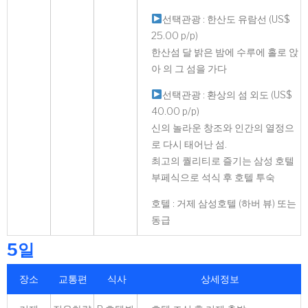
선택관광 : 한산도 유람선 (US$
25.00 p/p)
한산섬 달 밝은 밤에 수루에 홀로 앉
아 의 그 섬을 가다
선택관광 : 환상의 섬 외도 (US$
40.00 p/p)
신의 놀라운 창조와 인간의 열정으
로 다시 태어난 섬.
최고의 퀄리티로 즐기는 삼성 호텔
부페식으로 석식 후 호텔 투숙
호텔 : 거제 삼성호텔 (하버 뷰) 또는
동급
5일
장소
교통편
식사
상세정보