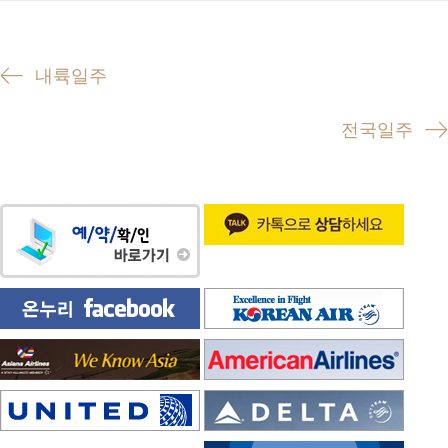
P
내륙일주
o
전국일주
s
t
n
a
v
i
g
a
t