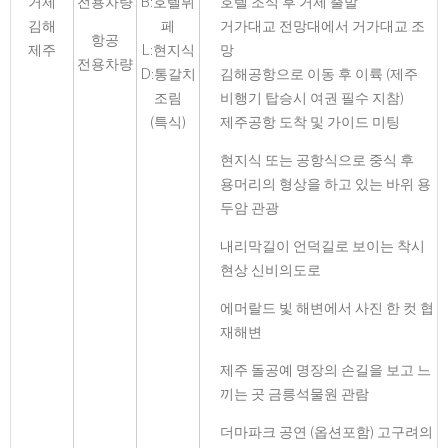
거제
전용차량
B:호텔뷔
호텔 조식 후 거제 출발
김해
페
거가대교 전망대에서 거가대교 조
항공
제주
L:현지식
망
전용차량
D:통갈치
김해공항으로 이동 후 이륙 (제주
조림
비행기 탑승시 여권 필수 지참)
(특식)
제주공항 도착 및 가이드 미팅
현지식 또는 공항식으로 중식 후
용머리의 형상을 하고 있는 바위 용
두암 관광
내리막길이 언덕길로 보이는 착시
현상 신비의도로
에머랄드 빛 해변에서 사진 한 컷 협
재해변
제주 돌공예 명장의 손길을 보고 느
끼는 곳 금릉석물원 관람
더마파크 공연 (옵션포함) 고구려의