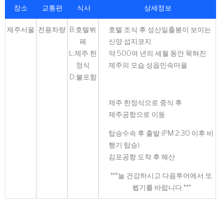
장소
교통편
식사
상세정보
제주서울
전용차량
B:호텔뷔
호텔 조식 후 성산일출봉이 보이는
페
신양 섭지코지
L:제주 한
약 500여 년의 세월 동안 묵혀진
정식
제주의 모습 성읍민속마을
D:불포함
제주 한정식으로 중식 후
제주공항으로 이동
탑승수속 후 출발 (PM 2:30 이후 비
행기 탑승)
김포공항 도착 후 해산
***늘 건강하시고 다음투어에서 또
뵙기를 바랍니다.***