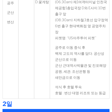
D:꽃게탕
(06:30am) 제1여객터미널 인천국
공주
제공항1층입국장 D와 E사이 10번
군산
출구 앞
(08:30am) 지하철3호선 압구정역
변산
6번 출구 현대백화점 옆 공영주차
장
피켓명: “US아주투어 피켓”
공주로 이동 중식 후
백제 고도의 역사를 담다. 공산성
군산으로 이동
군산 근대역사박물관 및 진포해양
공원, 세관, 조선은행 등
새만금으로 이동
석식 후 호텔 투숙
호텔 : 변산 대명 리조트 또는 동급
2일