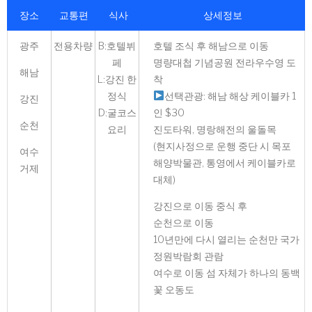
장소
교통편
식사
상세정보
광주
전용차량
B:호텔뷔
호텔 조식 후 해남으로 이동
페
명량대첩 기념공원 전라우수영 도
해남
L:강진 한
착
정식
선택관광: 해남 해상 케이블카 1
강진
D:굴코스
인 $30
순천
요리
진도타워, 명랑해전의 울돌목
(현지사정으로 운행 중단 시 목포
여수
해양박물관, 통영에서 케이블카로
거제
대체)
강진으로 이동 중식 후
순천으로 이동
10년만에 다시 열리는 순천만 국가
정원박람회 관람
여수로 이동 섬 자체가 하나의 동백
꽃 오동도