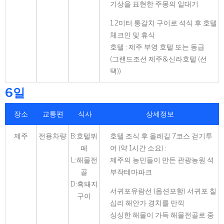
기상을 표현한 주몽의 일대기
1.2미터 통갈치 구이로 석식 후 호텔
체크인 및 휴식
호텔 : 제주 부영 호텔 또는 동급
(그랜드조선 제주&신라호텔 (선
택))
6일
장소
교통편
식사
상세정보
제주
전용차량
B:호텔뷔
호텔 조식 후 올레길 7코스 걷기투
페
어 (약 1시간 소요) :
L:해물전
제주의 농민들이 만든 관광농원 석
골
부작테마파크
D:흑돼지
서귀포유람선 (옵션포함) 서귀포 칠
구이
십리 해안가 경치를 만끽
싱싱한 해물이 가득 해물전골로 중