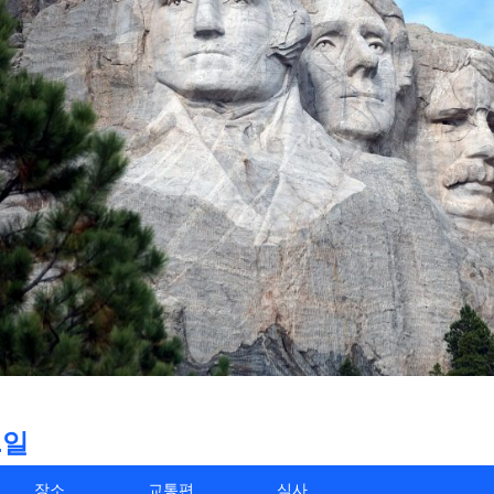
1일
장소
교통편
식사