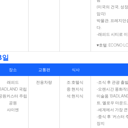
(미국의 건국, 성
암각)
박물관, 프레지던셜
다.
-래피드 시티로 이
♥호텔: ECONO L
3일
장소
교통편
식사
래피드
전용차량
조:호텔식
-조식 후 관광 출
BADLAND 국립
중:현지식
-오랜시간 풍화작
공원커스터 주립
석:현지식
미술품 ‘BADLAND
공원
트, 옐로우 마운드
샤이엔
-세계에서 가장 큰 
-중식 후 ‘커스터 
장지