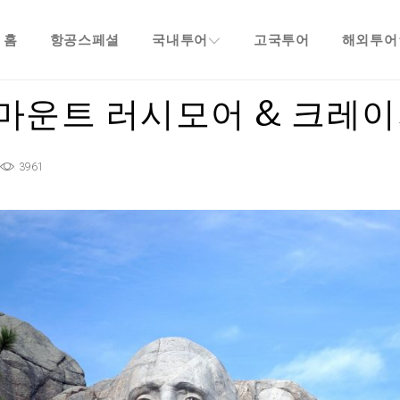
홈
항공스페셜
국내투어
고국투어
해외투어
마운트 러시모어 & 크레이
3961