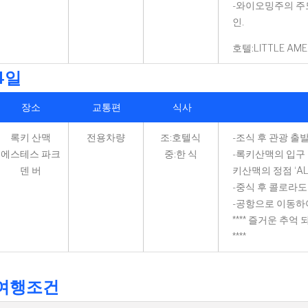
-와이오밍주의 주
인.
호텔:LITTLE AM
4일
장소
교통편
식사
록키 산맥
전용차량
조:호텔식
-조식 후 관광 출
에스테스 파크
중:한 식
-록키산맥의 입구 
덴 버
키산맥의 정점 ‘ALP
-중식 후 콜로라도
-공항으로 이동하
**** 즐거운 추
****
여행조건