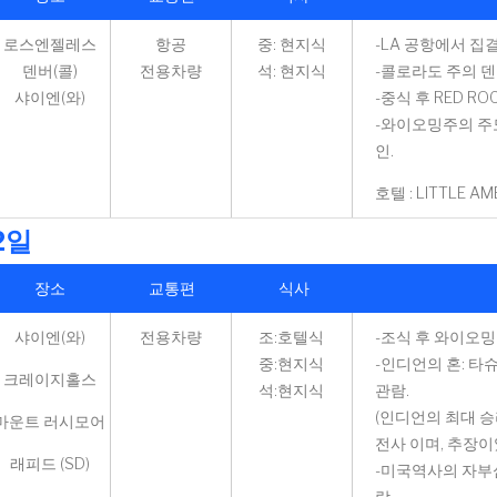
로스엔젤레스
항공
중: 현지식
-LA 공항에서 집
덴버(콜)
전용차량
석: 현지식
-콜로라도 주의 
샤이엔(와)
-중식 후 RED RO
-와이오밍주의 주
인.
호텔 : LITTLE A
2일
장소
교통편
식사
샤이엔(와)
전용차량
조:호텔식
-조식 후 와이오밍
중:현지식
-인디언의 혼: 타
크레이지홀스
석:현지식
관람.
(인디언의 최대 승
마운트 러시모어
전사 이며, 추장이
래피드 (SD)
-미국역사의 자부심
람