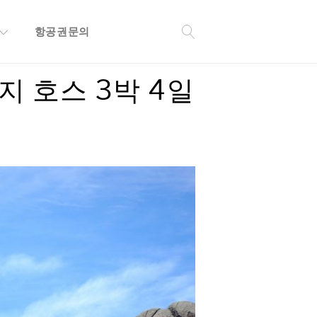
항공권문의
지 호스 3박 4일