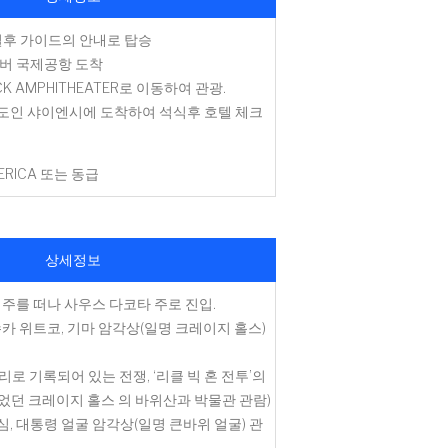
결후 가이드의 안내로 탑승
덴버 국제공항 도착
CK AMPHITHEATER로 이동하여 관광.
도인 샤이엔시에 도착하여 석식후 호텔 체크
MERICA 또는 동급
상세정보
 주를 떠나 사우스 다코타 주로 진입.
슈카 위트코, 기마 암각상(일명 크레이지 홀스)
리로 기록되어 있는 전쟁, ‘리클 빅 혼 전투’의
었던 크레이지 홀스 의 바위산과 박물관 관람)
, 대통령 얼굴 암각상(일명 큰바위 얼굴) 관