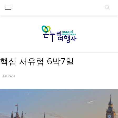
S
k
i
p
t
o
c
o
n
핵심 서유럽 6박7일
t
e
n
2451
t