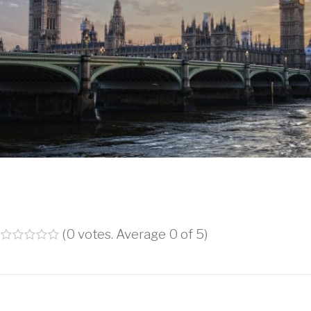
(
0 votes
. Average
0
of 5)
1
2
3
4
5