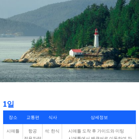
1일
장소
교통편
식사
상세정보
시애틀
항공
석: 한식
시애틀 도착 후 가이드와 미팅
전용차량
시애틀에서 밴쿠버로 이동하며 차