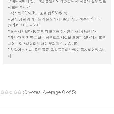
◎캐나다에서 팁(TIP)은 생활화되어 있습니다. 다음의 경우 팁을
지불해 주세요
– 식사팁 $2/끼/1인- 호텔 팁 $2/박/1방
– 전 일정 관광 가이드와 운전기사 : 손님 1인당 하루에 $15씩
(예:$15 X 6일 = $90)
**탑승시간보다 10분 먼저 도착해주시면 감사하겠습니다.
**캐나다 전 지역 호텔은 금연으로 객실을 포함한 실내에서 흡연
시 $2,000 상당의 벌금이 부과될 수 있습니다.
**차량에는 커피, 음료 등등, 음식물들의 반입이 금지되어있습니
다. ”
(
0 votes
. Average
0
of 5)
1
2
3
4
5