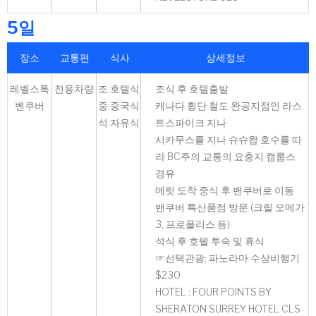
5일
장소
교통편
식사
상세정보
레벨스톡
전용차량
조:호텔식
조식 후 호텔출발
벤쿠버
중:중국식
캐나다 횡단 철도 완공지점인 라스
석:자유식
트스파이크 지나
시카무스를 지나 슈슈왑 호수를 따
라 BC주의 교통의 요충지 캠룹스
경유
메릿 도착 중식 후 밴쿠버로 이동
밴쿠버 특산품점 방문 (크릴 오메가
3, 프로폴리스 등)
석식 후 호텔 투숙 및 휴식
☞선택관광: 파노라마 수상비행기
$230
HOTEL : FOUR POINTS BY
SHERATON SURREY HOTEL CLS