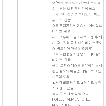
수”까지! 보우 빙하가 녹아 보우 호
수가 되는 보우 완전 정복 코스!
세계 10대 절경 중 하나인 “레이크
루이스” 관광
요호 국립공원의 명승지 “에메랄드
레이크” 관광
레이크 루이스 빌리지로 이동 후 세
계10대 절경 중 하나인 레이크 루이
스, 빅토리아 마운틴 관광 후
요호 국립공원의 명승지 “에메랄드
레이크” 관광
골든, 로저스 패스를 경유하여 동서
횡단 철도의 마을인 레벨스톡 또는
샐몬암 도착
▲ 에메랄드 레이크 ▲레이크 루이
스 ▲밴프 곤돌라
석식 후 호텔 투숙 및 휴식
HOTEL : RAMADA HOTEL
REVELSTOKE CLS