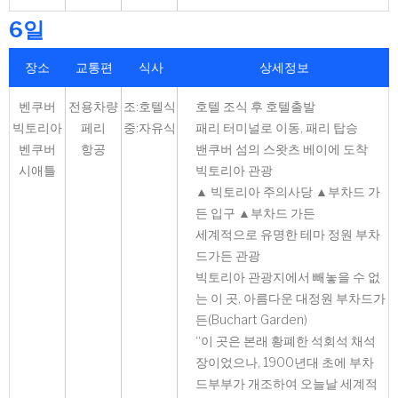
6일
장소
교통편
식사
상세정보
벤쿠버
전용차량
조:호텔식
호텔 조식 후 호텔출발
빅토리아
페리
중:자유식
패리 터미널로 이동, 패리 탑승
벤쿠버
항공
밴쿠버 섬의 스왓츠 베이에 도착
시애틀
빅토리아 관광
▲ 빅토리아 주의사당 ▲부차드 가
든 입구 ▲부차드 가든
세계적으로 유명한 테마 정원 부차
드가든 관광
빅토리아 관광지에서 빼놓을 수 없
는 이 곳, 아름다운 대정원 부차드가
든(Buchart Garden)
“이 곳은 본래 황폐한 석회석 채석
장이었으나, 1900년대 초에 부차
드부부가 개조하여 오늘날 세계적