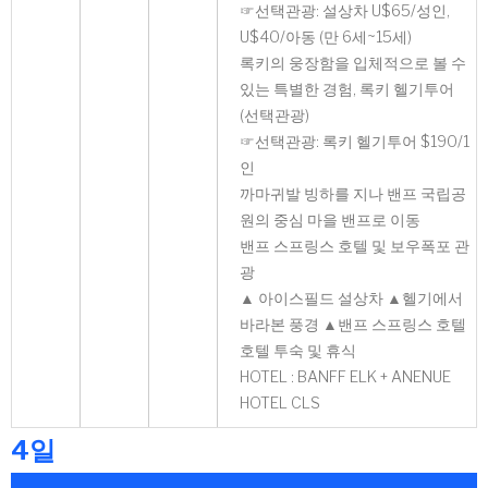
☞선택관광: 설상차 U$65/성인,
U$40/아동 (만 6세~15세)
록키의 웅장함을 입체적으로 볼 수
있는 특별한 경험, 록키 헬기투어
(선택관광)
☞선택관광: 록키 헬기투어 $190/1
인
까마귀발 빙하를 지나 밴프 국립공
원의 중심 마을 밴프로 이동
밴프 스프링스 호텔 및 보우폭포 관
광
▲ 아이스필드 설상차 ▲헬기에서
바라본 풍경 ▲밴프 스프링스 호텔
호텔 투숙 및 휴식
HOTEL : BANFF ELK + ANENUE
HOTEL CLS
4일