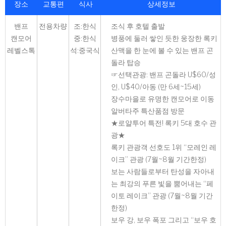
장소
교통편
식사
상세정보
밴프
전용차량
조:한식
조식 후 호텔 출발
캔모어
중:한식
병풍에 둘러 쌓인 듯한 웅장한 록키
레벨스톡
석:중국식
산맥을 한 눈에 볼 수 있는 밴프 곤
돌라 탑승
☞선택관광: 밴프 곤돌라 U$60/성
인, U$40/아동 (만 6세~15세)
장수마을로 유명한 캔모어로 이동
알버타주 특산품점 방문
★로얄투어 특전! 록키 5대 호수 관
광★
록키 관광객 선호도 1위 “모레인 레
이크” 관광 (7월~8월 기간한정)
보는 사람들로부터 탄성을 자아내
는 최강의 푸른 빛을 뿜어내는 “페
이토 레이크” 관광 (7월~8월 기간
한정)
보우 강, 보우 폭포 그리고 “보우 호