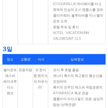
(COQUIHALLA) 하이웨이를 타고
목재와 인삼의 도시 캠룹스를 경유
클리어워터, 블루리버를 지나 밸마
운트 도착
호텔 투숙 및 휴식
HOTEL : VACATION INN
VALEMOUNT CLS
3일
장소
교통편
식사
상세정보
밸마운트
전용차량
조:한식
조식 후 호텔 출발
재스퍼
중:현지식
캐나다 록키의 최고봉인 롭슨산을
레이크루
석:자유식
조망하며
이스
(X)”
록키의 진주인 재스퍼 국립공원의
밴프
ATHABASCA 폭포 관광
콜롬비아 아이스필드 관광, 설상차
탑승 (선택관광)