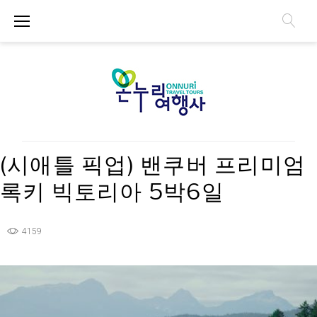
S
k
i
p
t
o
c
o
n
(시애틀 픽업) 밴쿠버 프리미엄
t
e
록키 빅토리아 5박6일
n
t
4159