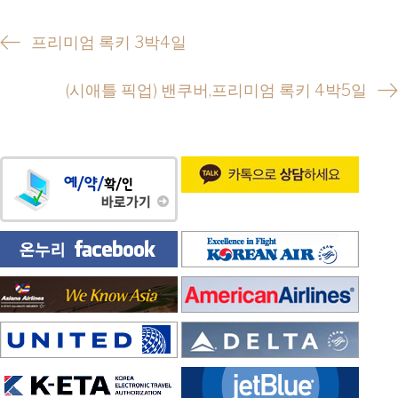
P
프리미엄 록키 3박4일
o
(시애틀 픽업) 밴쿠버,프리미엄 록키 4박5일
s
t
n
a
v
i
g
a
t
i