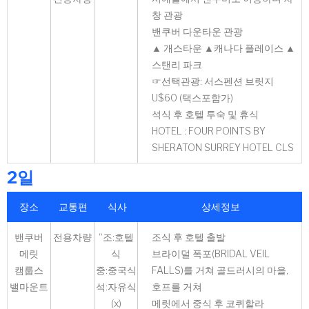
창 관광
밴쿠버 다운타운 관광
▲ 개스타운 ▲캐나다 플레이스 ▲
스탠리 파크
☞선택관광: 서스펜션 브릿지
U$60 (택스포함가)
석식 후 호텔 투숙 및 휴식
HOTEL : FOUR POINTS BY
SHERATON SURREY HOTEL CLS
2일
장소
교통편
식사
상세정보
밴쿠버
전용차량
“조:호텔
조식 후 호텔 출발
메릿
식
브라이덜 폭포(BRIDAL VEIL
캠룹스
중:중국식
FALLS)를 거쳐 골드러시의 마을,
밸마운트
석:자유식
호프를 거쳐
(x)
메릿에서 중식 후 코퀴할라