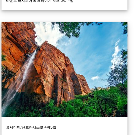
마운트 러시모어 & 크레이지 호스 3박 4일
요세미티/샌프란시스코 4박5일