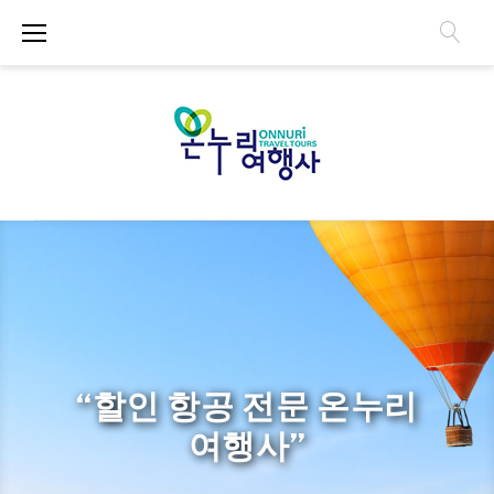
S
k
i
p
t
o
c
o
n
H
t
e
o
n
t
m
“할인 항공 전문 온누리
e
여행사”