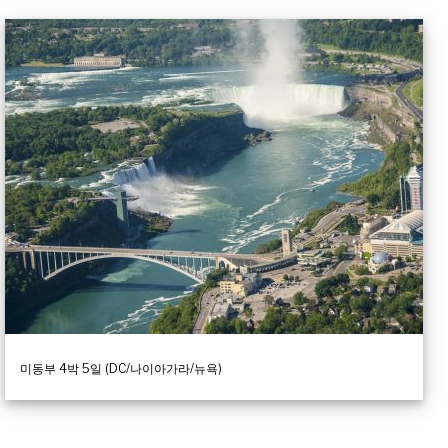
미동부 4박 5일 (DC/나이아가라/뉴욕)