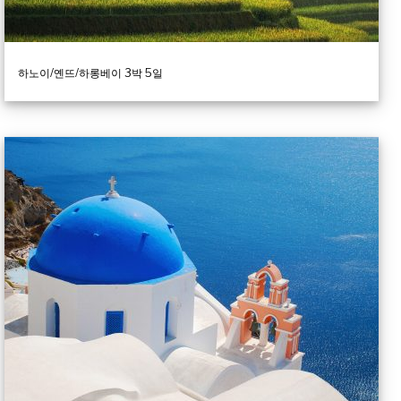
하노이/옌뜨/하롱베이 3박 5일