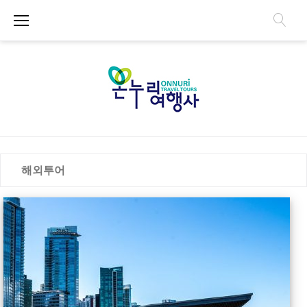
S
k
i
p
t
o
c
o
n
해
t
해외투어
e
n
외
t
투
어