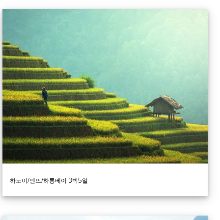
하노이/엔뜨/하롱베이 3박5일