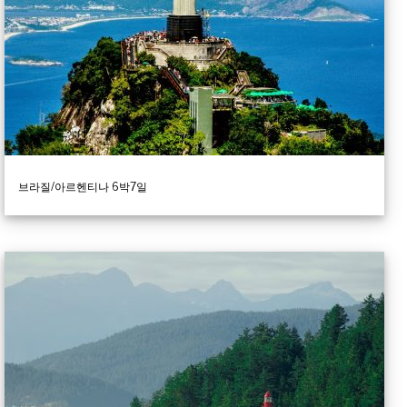
브라질/아르헨티나 6박7일